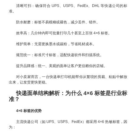
清晰可扫：确保符合 UPS、USPS、FedEx、DHL 等快递公司的标
准。
防水耐磨：标签不易模糊或褪色，减少丢件、错件。
效率高：几分钟内即可批量打印几十甚至上百张 4×6 标签。
维护简单：无需更换墨水或碳粉，节省耗材成本。
规范统一：标准尺寸标签，适配快递软件和扫描系统。
提升品牌感：统一、美观的面单让客户更信赖你的店铺。
对小卖家而言，一台快递单打印机能帮你从繁琐的剪裁、粘贴中解放
出来，让发货更快更稳。
快递面单结构解析：为什么 4×6 标签是行业标
准？
4×6 标签的优势
主流快递公司（如 UPS、USPS、FedEx）都采用 4×6 热敏标签，因
为：