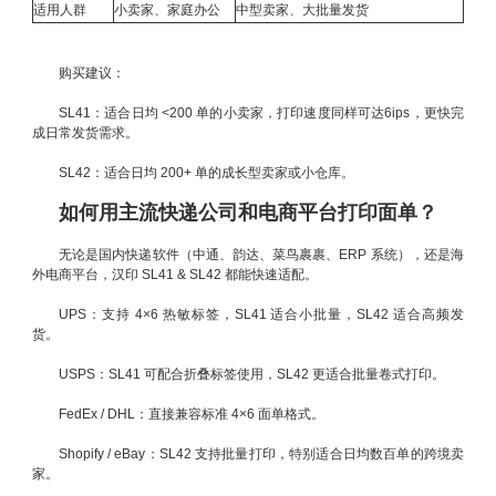
适用人群
小卖家、家庭办公
中型卖家、大批量发货
购买建议：
SL41：适合日均 <200 单的小卖家，打印速度同样可达6ips，更快完
成日常发货需求。
SL42：适合日均 200+ 单的成长型卖家或小仓库。
如何用主流快递公司和电商平台打印面单？
无论是国内快递软件（中通、韵达、菜鸟裹裹、ERP 系统），还是海
外电商平台，汉印 SL41 & SL42 都能快速适配。
UPS：支持 4×6 热敏标签，SL41 适合小批量，SL42 适合高频发
货。
USPS：SL41 可配合折叠标签使用，SL42 更适合批量卷式打印。
FedEx / DHL：直接兼容标准 4×6 面单格式。
Shopify / eBay：SL42 支持批量打印，特别适合日均数百单的跨境卖
家。