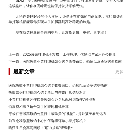
SL42：专为成长型卖家与小型仓库设计，打印速度更快、支持大批量
连续输出，让你在高峰期也能保持发货顺畅无忧。
无论你是刚起步的个人卖家，还是正在扩张的电商团队，汉印快递面
单打印机都能帮你实现从手忙脚乱到高效稳定的跨越。
现在就选择最适合你的型号，让发货更快、更省、更专业！
上一篇：
2025激光打印机全攻略：工作原理、优缺点与家用办公推荐
下一篇：
医院热敏小票打印机怎么选？收费窗口、药房以及诊室选型指南
最新文章
更多
医院热敏小票打印机怎么选？收费窗口、药房以及诊室选型指南
热敏票据打印机怎么选？单店与连锁门店选型对比
小票打印机蓝牙连接失败怎么办？从配对到断连7步排查
怕浪费相纸？适合新手的即时相机推荐
穿梭在雪域高原的公益行丨最珍贵的“礼物”，是让孩子看见远方
前置仓和微型履约中心如何选择订单小票打印机？
喵汪生日会高萌回顾！“萌力放送”请查收~