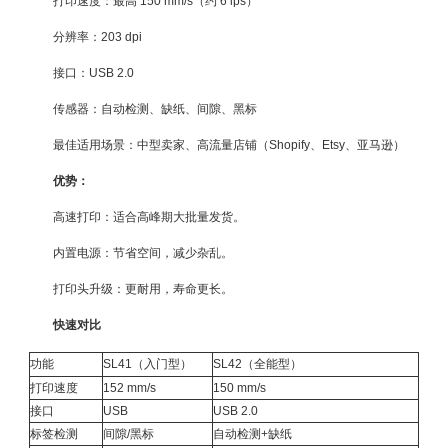
打印速度：最高 150 mm/s（约 6 ips）
分辨率：203 dpi
接口：USB 2.0
传感器：自动检测、缺纸、间隙、黑标
最佳适用场景：中型卖家、高流量店铺（Shopify、Etsy、亚马逊）
优势：
高速打印：适合高峰期大批量发货。
内置电源：节省空间，减少杂乱。
打印头升级：更耐用，寿命更长。
快速对比
功能
SL41（入门型）
SL42（全能型）
打印速度
152 mm/s
150 mm/s
接口
USB
USB 2.0
标签检测
间隙/黑标
自动检测+缺纸