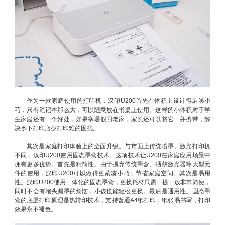
作为一款家庭使用的打印机，汉印U200首先在体积上设计得足够小
巧，只有笔记本那么大，可以随意放在书桌上使用。这样的小体积对于学
生家庭还有一个好处，如果寒暑假回老家，家长还可以将它一并携带，解
决乡下打印店少打印难的困扰。
其次是家庭打印体验上的全面升级。与市面上传统喷墨、激光打印机
不同，汉印U200使用固态墨盒技术。这项技术让U200在家庭应用场景中
拥有更多优势。首先是精简性。由于摒弃传统墨盒、硒鼓激光器等大型元
件的使用，汉印U200可以做得更紧凑小巧，节省家庭空间。其次是易用
性。汉印U200使用一体化的固态墨盒，更换耗材只需一提一放非常简便，
同时不会有堵头漏墨的烦恼，小孩也能轻松更换。最后是通用性。固态墨
盒的底层打印原理是热转印技术，支持普通A4纸打印，纸张易书写，打印
效果永不褪色。