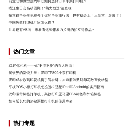
前置仓和微型履约中心如何选择订单小票打印机？
喵汪生日会高萌回顾！“萌力放送”请查收~
拍立得毕业生免费领？你的毕业旅行照，也有机会上「三影堂」影展了！
中国热敏打印机厂家怎么选？
世界也有AB面！来看看这些想象力拉满的拍立得作品~
热门文章
Z1迷你相机——你“不得不爱”的五大理由！
餐饮界的新锐力量：汉印TP809小票打印机
汉印成衣数码印花机携手智衣链，加速服装数码印花数智化转型
平板POS小票打印机怎么选？适配iPad和Android的实用指南
汉印碳带标签打印机，高效打印亚马逊FBA标签和外箱标签
如何延长您的热敏票据打印机的使用寿命
热门专题