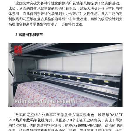
这些技术突破为各种个性化的数码印花墙纸风格提供了坚实的基础。
比如，逼真的自然风景主题的数码印花墙纸可以极大地提升住宅空间的整
体氛围，而几何图形设计的墙纸则为办公环境注入现代感。复古主题的定
制数码印花壁纸在复古风格的咖啡馆中非常受欢迎，精致的纹理设计则为
高端住宅和豪华零售空间增添了一份独特的优雅。
3.高清图案和细节
数码印花壁纸在分辨率和图像质量方面表现出色。以汉印DA182T
Plus
热升华数码印花机
为例，其配备了8个京瓷工业级喷头，实现了墨滴
的精准控制，借助先进的软件算法，能够达到600DPI的细腻、高清的印刷
效果。这款数码印花机非常适合涤纶、涤棉、混纺等常见墙纸面料，适用