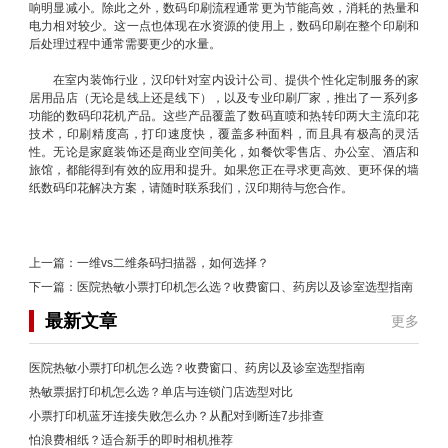
响明显减小。除此之外，数码印刷流程通常更为节能高效，消耗的热量和
电力相对较少。这一点也体现在水资源的使用上，数码印刷在整个印刷和
后处理过程中通常需要更少的水量。
在室内装饰行业，汉印针对室内设计公司、提供个性化定制服务的家
居用品店（无论是线上还是线下），以及专业印刷厂家，推出了一系列多
功能的数码印花机产品。这些产品覆盖了数码直喷和热转印两大主流印花
技术，印刷精度高，打印速度快，覆盖多种面料，而且具有极高的灵活
性。无论是家庭装饰还是商业空间美化，如餐饮零售店、办公室、酒店和
旅馆，都能得到有效的应用和提升。如果您正在寻求更高效、更环保的墙
纸数码印花解决方案，请随时联系我们，汉印期待与您合作。
上一篇：
一维vs二维条码扫描器，如何选择？
下一篇：
医院热敏小票打印机怎么选？收费窗口、药房以及诊室选型指南
最新文章
更多
医院热敏小票打印机怎么选？收费窗口、药房以及诊室选型指南
热敏票据打印机怎么选？单店与连锁门店选型对比
小票打印机蓝牙连接失败怎么办？从配对到断连7步排查
怕浪费相纸？适合新手的即时相机推荐