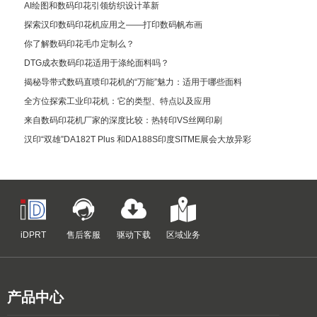
AI绘图和数码印花引领纺织设计革新
探索汉印数码印花机应用之——打印数码帆布画
你了解数码印花毛巾定制么？
DTG成衣数码印花适用于涤纶面料吗？
揭秘导带式数码直喷印花机的“万能”魅力：适用于哪些面料
全方位探索工业印花机：它的类型、特点以及应用
来自数码印花机厂家的深度比较：热转印VS丝网印刷
汉印“双雄”DA182T Plus 和DA188S印度SITME展会大放异彩
iDPRT
售后客服
驱动下载
区域业务
产品中心