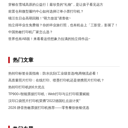
穿梭在雪域高原的公益行丨最珍贵的“礼物”，是让孩子看见远方
前置仓和微型履约中心如何选择订单小票打印机？
喵汪生日会高萌回顾！“萌力放送”请查收~
拍立得毕业生免费领？你的毕业旅行照，也有机会上「三影堂」影展了！
中国热敏打印机厂家怎么选？
世界也有AB面！来看看这些想象力拉满的拍立得作品~
热门文章
热转印标签全面指南：防水抗刮/工业级首选/电商物流必看！
高质量照片打印：在线打印、喷墨打印机还是便携照片打印机？
热转印打印机的6大优点
TP900-i智能票据打印机：Web打印与云打印双重赋能
汉印口袋照片打印机荣膺"2022德国红点设计奖"
2026 静音热敏票据打印机推荐——零售餐饮收银优选