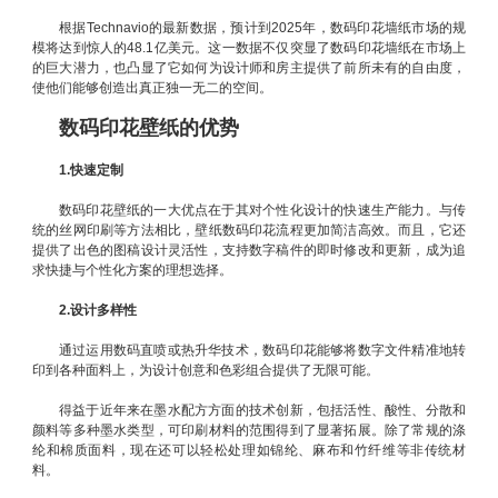
根据Technavio的最新数据，预计到2025年，数码印花墙纸市场的规
模将达到惊人的48.1亿美元。这一数据不仅突显了数码印花墙纸在市场上
的巨大潜力，也凸显了它如何为设计师和房主提供了前所未有的自由度，
使他们能够创造出真正独一无二的空间。
数码印花壁纸的优势
1.快速定制
数码印花壁纸的一大优点在于其对个性化设计的快速生产能力。与传
统的丝网印刷等方法相比，壁纸数码印花流程更加简洁高效。而且，它还
提供了出色的图稿设计灵活性，支持数字稿件的即时修改和更新，成为追
求快捷与个性化方案的理想选择。
2.设计多样性
通过运用数码直喷或热升华技术，数码印花能够将数字文件精准地转
印到各种面料上，为设计创意和色彩组合提供了无限可能。
得益于近年来在墨水配方方面的技术创新，包括活性、酸性、分散和
颜料等多种墨水类型，可印刷材料的范围得到了显著拓展。除了常规的涤
纶和棉质面料，现在还可以轻松处理如锦纶、麻布和竹纤维等非传统材
料。