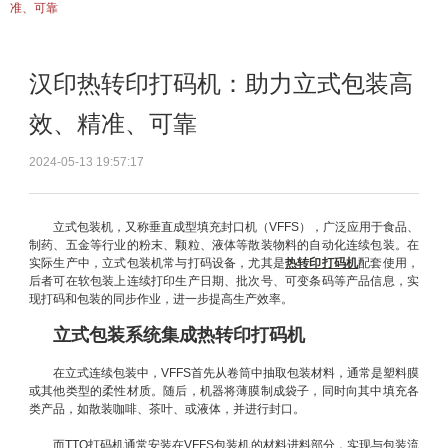
准、可靠
汉印热转印打码机：助力立式包装高
效、精准、可靠
2024-05-13 19:57:17
立式包装机，又称垂直成型填充封口机（VFFS），广泛应用于食品、
制药、五金等行业的粉末、颗粒、液体等散装物料的自动化连续包装。在
实际生产中，立式包装机常与打码设备，尤其是
热转印打码机
配套使用，
后者可在软包装上连续打印生产日期、批次号、可变条码等产品信息，实
现打码和包装的同步作业，进一步提高生产效率。
立式包装系统集成热转印打码机
在立式连续包装中，VFFS首先从卷筒中抽取包装材料，通常是塑料膜
或其他类型的柔性材质。随后，机器将薄膜制成袋子，同时向其中填充各
类产品，如散装咖啡、茶叶、或液体，并进行封口。
而TTO打码机通常安装在VFFS包装机的材料进料部分，实现与包装流