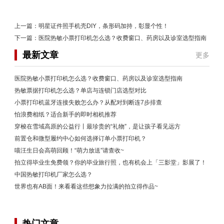
上一篇：
明星证件照手机壳DIY，条形码加持，彰显个性！
下一篇：
医院热敏小票打印机怎么选？收费窗口、药房以及诊室选型指南
最新文章
更多
医院热敏小票打印机怎么选？收费窗口、药房以及诊室选型指南
热敏票据打印机怎么选？单店与连锁门店选型对比
小票打印机蓝牙连接失败怎么办？从配对到断连7步排查
怕浪费相纸？适合新手的即时相机推荐
穿梭在雪域高原的公益行丨最珍贵的“礼物”，是让孩子看见远方
前置仓和微型履约中心如何选择订单小票打印机？
喵汪生日会高萌回顾！“萌力放送”请查收~
拍立得毕业生免费领？你的毕业旅行照，也有机会上「三影堂」影展了！
中国热敏打印机厂家怎么选？
世界也有AB面！来看看这些想象力拉满的拍立得作品~
热门文章