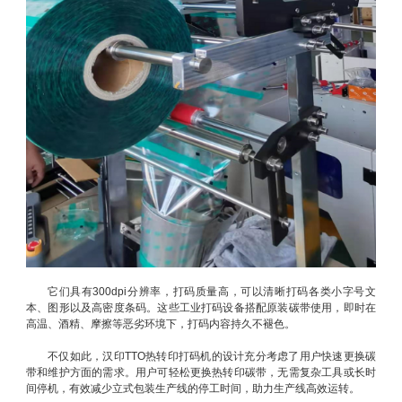
它们具有300dpi分辨率，打码质量高，可以清晰打码各类小字号文
本、图形以及高密度条码。这些工业打码设备搭配原装碳带使用，即时在
高温、酒精、摩擦等恶劣环境下，打码内容持久不褪色。
不仅如此，汉印TTO热转印打码机的设计充分考虑了用户快速更换碳
带和维护方面的需求。用户可轻松更换热转印碳带，无需复杂工具或长时
间停机，有效减少立式包装生产线的停工时间，助力生产线高效运转。