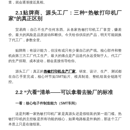
查，就会逐渐接近真相。
2.1贴牌商、源头工厂：三种“热敏打印机厂
家”的真正区别
贸易商：自己不生产任何东西。从各家热敏打印机工厂拿货，赚差
价。最大的风险是品质波动和断供。今天给你供应的产品，明天可能就换
了代工厂，参数全变。
贴牌商：有设计能力，但没有或只有少量自己的产线。核心部件和整
机由第三方工厂代工生产。最大的痛点是产品迭代永远受制于人。代工厂
的生产排期、成本波动，都会直接传导给你。
源头工厂：真正的
热敏打印机生产厂家
。研发、设计、生产、测试都
在自己手里完成，核心环节如SMT贴片、模具制造、整机组装全链路可
控。
2.2 “六看”清单——可以拿着去验厂的标准
一看：核心电子件制造能力（SMT车间）
这是判断一家热敏打印机厂家是真源头还是假组装的第一道门槛。热
敏打印机的主控板是所有功能的核心，如果电路板是外购的，那这个工厂
本质上只是在做组装。