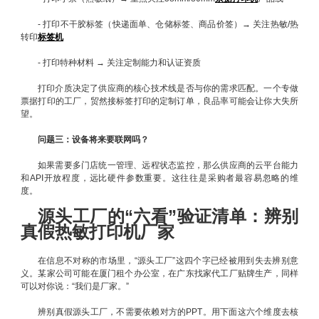
- 打印不干胶标签（快递面单、仓储标签、商品价签）→ 关注热敏/热
转印
标签机
- 打印特种材料 → 关注定制能力和认证资质
打印介质决定了供应商的核心技术线是否与你的需求匹配。一个专做
票据打印的工厂，贸然接标签打印的定制订单，良品率可能会让你大失所
望。
问题三：设备将来要联网吗？
如果需要多门店统一管理、远程状态监控，那么供应商的云平台能力
和API开放程度，远比硬件参数重要。这往往是采购者最容易忽略的维
度。
源头工厂的“六看”验证清单：辨别
真假热敏打印机厂家
在信息不对称的市场里，“源头工厂”这四个字已经被用到失去辨别意
义。某家公司可能在厦门租个办公室，在广东找家代工厂贴牌生产，同样
可以对你说：“我们是厂家。”
辨别真假源头工厂，不需要依赖对方的PPT。用下面这六个维度去核