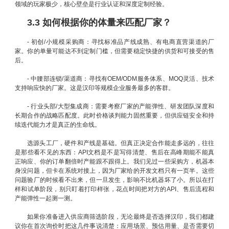
领域的玩家极少，核心壁垒是行业认证和深度定制经验。
3.3 如何根据你的体量来匹配厂家？
- 初创/小规模采购商：寻找标准品产线成熟、有电商直营渠道的厂
家。你的单量可能达不到定制门槛，但需要稳定快捷的供货和可接受的售
后。
- 中腰部连锁/渠道商：寻找有OEM/ODM服务体系、MOQ灵活、技术
支持响应快的厂家。这是汉印等规模企业服务最多的客群。
- 行业头部/大型集成商：需要考察厂家的产能弹性、研发团队深度和
长期合作的战略匹配度。此时价格谈判能力固然重要，但供应链安全和持
续迭代能力才是真正的生命线。
选源头工厂，硬件和产线是基础。但真正决定合作能走多远的，往往
是那些看不见的东西：API文档是不是写得清楚、售后在高峰期能不能真
正响应、你的订单翻倍时产能跟不跟得上。我们见过一些采购方，机器本
身没问题，但卡在系统对接上，因为厂家给的开发文档只有一页半。这些
问题验厂的时候看不出来，但一旦发生，影响不比机器坏了小。所以在打
样和试单阶段，别只盯着打印样张，花点时间把对方的API、售后流程和
产能弹性一起测一测。
如果你准备进入供应商筛选阶段，无论最终是否选择汉印，我们都建
议你在首次询价时把这几件事说清楚：应用场景、预估用量、是否需要切