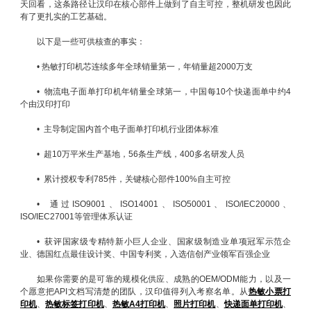
天回看，这条路径让汉印在核心部件上做到了自主可控，整机研发也因此
有了更扎实的工艺基础。
以下是一些可供核查的事实：
• 热敏打印机芯连续多年全球销量第一，年销量超2000万支
• 物流电子面单打印机年销量全球第一，中国每10个快递面单中约4
个由汉印打印
• 主导制定国内首个电子面单打印机行业团体标准
• 超10万平米生产基地，56条生产线，400多名研发人员
• 累计授权专利785件，关键核心部件100%自主可控
• 通过ISO9001、ISO14001、ISO50001、ISO/IEC20000、
ISO/IEC27001等管理体系认证
• 获评国家级专精特新小巨人企业、国家级制造业单项冠军示范企
业、德国红点最佳设计奖、中国专利奖，入选信创产业领军百强企业
如果你需要的是可靠的规模化供应、成熟的OEM/ODM能力，以及一
个愿意把API文档写清楚的团队，汉印值得列入考察名单。从
热敏小票打
印机
、
热敏标签打印机
、
热敏A4打印机
、
照片打印机
、
快递面单打印机
、