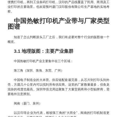
便携打印机，再到工业条码打印机，汉印的产品线覆盖了民用、商用及工
业打印的主要场景。也欢迎预约厦门汉印股份有限公司生产基地的实地考
察。
中国热敏打印机产业带与厂家类型
图谱
知道了怎么判断源头工厂之后，我们有必要对整个行业的版图做一个
概览。
3.1 地理版图：主要产业集群
中国热敏打印机产业主要集中在三个区域：
珠三角（深圳、珠海、东莞、广州）
中国电子制造业的大本营。供应链配套最完善，从芯片到打印头到外
壳，方圆几十公里内可以找到所有供应商。这里的厂家数量最多，但鱼龙
混杂的程度也最高。深圳华强北周边聚集了大量贸易商和小型贴牌商，需
要格外注意辨别。
闽南（厦门、泉州）
以汉印等企业为代表，相较珠三角的“大而全”，闽南的打印机制造更