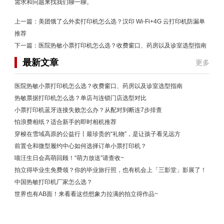
需求和问题来找我们聊一聊。
上一篇：
美团饿了么外卖打印机怎么选？汉印 Wi-Fi+4G 云打印机防漏单
推荐
下一篇：
医院热敏小票打印机怎么选？收费窗口、药房以及诊室选型指南
最新文章
更多
医院热敏小票打印机怎么选？收费窗口、药房以及诊室选型指南
热敏票据打印机怎么选？单店与连锁门店选型对比
小票打印机蓝牙连接失败怎么办？从配对到断连7步排查
怕浪费相纸？适合新手的即时相机推荐
穿梭在雪域高原的公益行丨最珍贵的“礼物”，是让孩子看见远方
前置仓和微型履约中心如何选择订单小票打印机？
喵汪生日会高萌回顾！“萌力放送”请查收~
拍立得毕业生免费领？你的毕业旅行照，也有机会上「三影堂」影展了！
中国热敏打印机厂家怎么选？
世界也有AB面！来看看这些想象力拉满的拍立得作品~