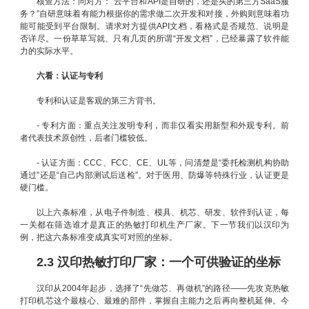
核查方法：问对方：“云平台和API是自研的，还是买的第三方SaaS服
务？”自研意味着有能力根据你的需求做二次开发和对接，外购则意味着功
能可能受到平台限制。请求对方提供API文档，看格式是否规范、说明是
否详尽。一份草草写就、只有几页的所谓“开发文档”，已经暴露了软件能
力的实际水平。
六看：认证与专利
专利和认证是客观的第三方背书。
- 专利方面：重点关注发明专利，而非仅看实用新型和外观专利。前
者代表技术原创性，后者门槛较低。
- 认证方面：CCC、FCC、CE、UL等，问清楚是“委托检测机构协助
通过”还是“自己内部测试后送检”。对于医用、防爆等特殊行业，认证更是
硬门槛。
以上六条标准，从电子件制造、模具、机芯、研发、软件到认证，每
一关都在筛选谁才是真正的热敏打印机生产厂家。下一节我们以汉印为
例，把这六条标准变成真实可对照的坐标。
2.3 汉印热敏打印厂家：一个可供验证的坐标
汉印从2004年起步，选择了“先做芯、再做机”的路径——先攻克热敏
打印机芯这个最核心、最难的部件，掌握自主能力之后再向整机延伸。今