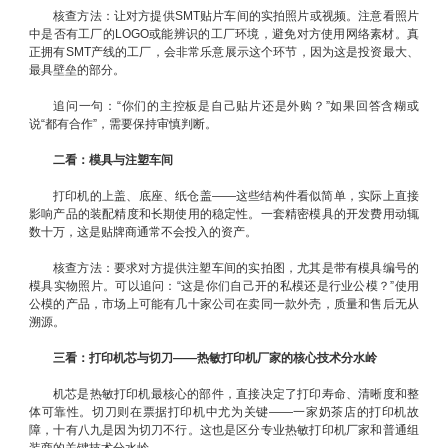
核查方法：让对方提供SMT贴片车间的实拍照片或视频。注意看照片
中是否有工厂的LOGO或能辨识的工厂环境，避免对方使用网络素材。真
正拥有SMT产线的工厂，会非常乐意展示这个环节，因为这是投资最大、
最具壁垒的部分。
追问一句：“你们的主控板是自己贴片还是外购？”如果回答含糊或
说“都有合作”，需要保持审慎判断。
二看：模具与注塑车间
打印机的上盖、底座、纸仓盖——这些结构件看似简单，实际上直接
影响产品的装配精度和长期使用的稳定性。一套精密模具的开发费用动辄
数十万，这是贴牌商通常不会投入的资产。
核查方法：要求对方提供注塑车间的实拍图，尤其是带有模具编号的
模具实物照片。可以追问：“这是你们自己开的私模还是行业公模？”使用
公模的产品，市场上可能有几十家公司在卖同一款外壳，质量和售后无从
溯源。
三看：打印机芯与切刀——热敏打印机厂家的核心技术分水岭
机芯是热敏打印机最核心的部件，直接决定了打印寿命、清晰度和整
体可靠性。切刀则在票据打印机中尤为关键——一家奶茶店的打印机故
障，十有八九是因为切刀不行。这也是区分专业热敏打印机厂家和普通组
装商的关键技术分水岭。