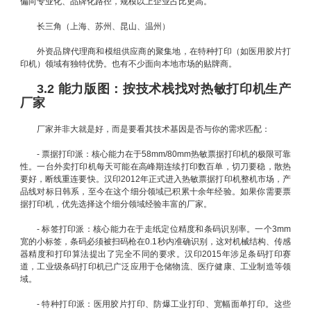
偏向专业化、品牌化路径，规模以上企业占比更高。
长三角（上海、苏州、昆山、温州）
外资品牌代理商和模组供应商的聚集地，在特种打印（如医用胶片打
印机）领域有独特优势。也有不少面向本地市场的贴牌商。
3.2 能力版图：按技术栈找对热敏打印机生产
厂家
厂家并非大就是好，而是要看其技术基因是否与你的需求匹配：
- 票据打印派：核心能力在于58mm/80mm热敏票据打印机的极限可靠
性。一台外卖打印机每天可能在高峰期连续打印数百单，切刀要稳，散热
要好，断线重连要快。汉印2012年正式进入热敏票据打印机整机市场，产
品线对标日韩系，至今在这个细分领域已积累十余年经验。如果你需要票
据打印机，优先选择这个细分领域经验丰富的厂家。
- 标签打印派：核心能力在于走纸定位精度和条码识别率。一个3mm
宽的小标签，条码必须被扫码枪在0.1秒内准确识别，这对机械结构、传感
器精度和打印算法提出了完全不同的要求。汉印2015年涉足条码打印赛
道，工业级条码打印机已广泛应用于仓储物流、医疗健康、工业制造等领
域。
- 特种打印派：医用胶片打印、防爆工业打印、宽幅面单打印。这些