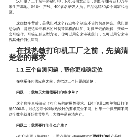
汉印做了二十余年热敏打印，从机芯研发起步，到如今拥有超10万平
米生产基地、56条生产线、400多名研发人员，产品远销80多个国家和地
区。
这些数字背后，是我们对这个行业每个制造环节的切身体会。我们更
想做的，是把这些年积累的对制造流程的认知、对供应链的理解，变成一
套可操作、可验证的选型方法。你可以用它来审视我们，也可以用它来审
视其他任何供应商。
在找热敏打印机工厂之前，先搞清
楚您的需求
1.1 三个自测问题，帮你更准确定位
在联系任何供应商之前，先把这三个问题想清楚：
问题一：我每天大概需要打印多少单？
这个数字直接决定了打印头的耐用性要求。日打印量100单和日打印
量3000单，对机芯寿命和散热设计的要求完全不同。如果一个供应商不问
这个数字就开始推荐型号，大概率是在清库存。
问题二：我需要打印什么介质？
- 打印小票（热敏纸）→ 重点关注58mm/80mm
票据打印机
产品线