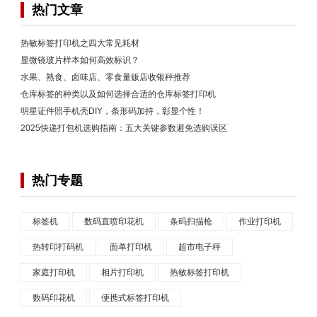
热门文章
热敏标签打印机之四大常见耗材
显微镜玻片样本如何高效标识？
水果、熟食、卤味店、零食量贩店收银秤推荐
仓库标签的种类以及如何选择合适的仓库标签打印机
明星证件照手机壳DIY，条形码加持，彰显个性！
2025快递打包机选购指南：五大关键参数避免选购误区
热门专题
标签机
数码直喷印花机
条码扫描枪
作业打印机
热转印打码机
面单打印机
超市电子秤
家庭打印机
相片打印机
热敏标签打印机
数码印花机
便携式标签打印机